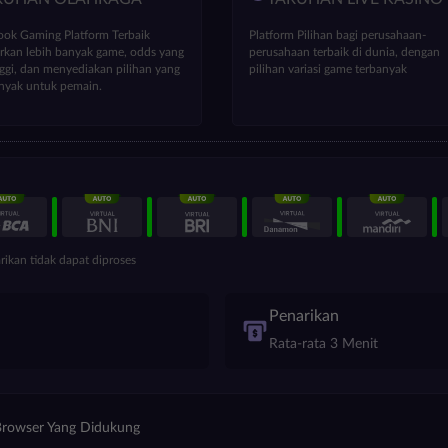
ook Gaming Platform Terbaik
Platform Pilihan bagi perusahaan-
kan lebih banyak game, odds yang
perusahaan terbaik di dunia, dengan
nggi, dan menyediakan pilihan yang
pilihan variasi game terbanyak
anyak untuk pemain.
ikan tidak dapat diproses
Penarikan
Rata-rata 3 Menit
rowser Yang Didukung