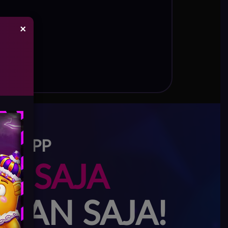
×
88 APP
A SAJA
PAN SAJA!