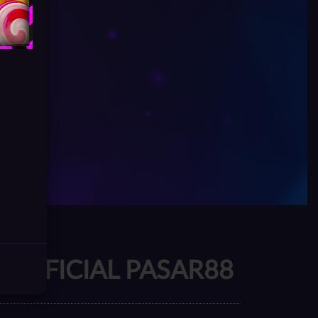
PASAR88
d
id APK
y OFFICIAL PASAR88