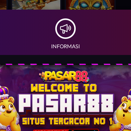
Anaconda Gold
9 Masks of Fire™ HyperSpins™
Pragmatic Play
MicroGaming
INFORMASI
UNDUH
PASAR
DI MAN
DAN KA