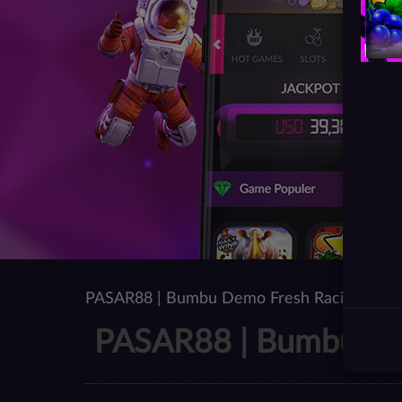
PASAR88 | Bumbu Demo Fresh Racikan Rev
PASAR88 | Bumbu De