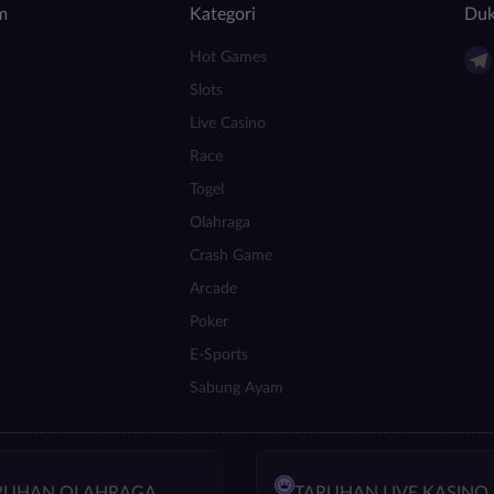
m
Kategori
Duk
Hot Games
Slots
Live Casino
Race
Togel
Olahraga
Crash Game
Arcade
Poker
E-Sports
Sabung Ayam
RUHAN OLAHRAGA
TARUHAN LIVE KASINO