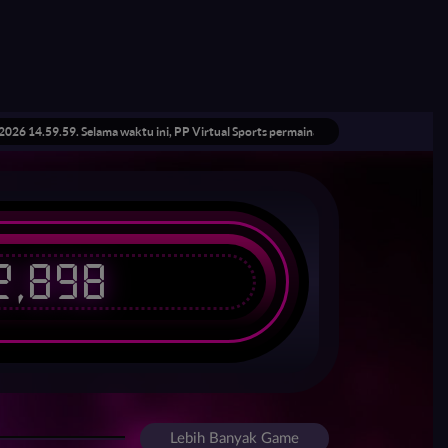
.59.59. Selama waktu ini, PP Virtual Sports permainan tidak akan tersedia. Kami m
2,898
Lebih Banyak Game