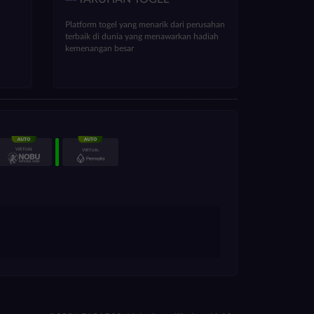
Platform togel yang menarik dari perusahan
terbaik di dunia yang menawarkan hadiah
kemenangan besar